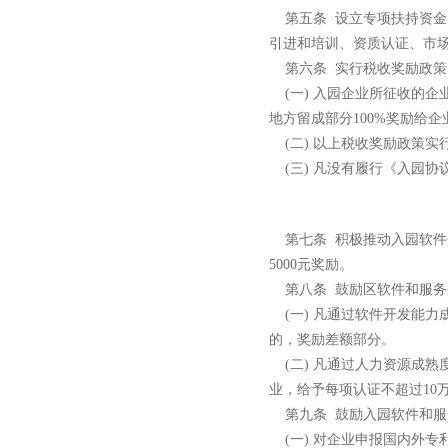
第五条
设立专项扶持资金
引进和培训、资质认证、市
第六条
实行税收奖励政策
(
一
)
入园企业所征收的企
地方留成部分
100%
奖励给企
(
二
)
以上税收奖励政策实
(
三
)
凡没有履行《入园协
第七条
积极推动入园软件
5000
元奖励。
第八条
鼓励区软件和服务
(
一
)
凡通过软件开发能力
的，奖励差额部分。
(
二
)
凡通过人力资源成熟
业，给予每项认证不超过
10
第九条
鼓励入园软件和服
(
一
)
对企业申报国内外专