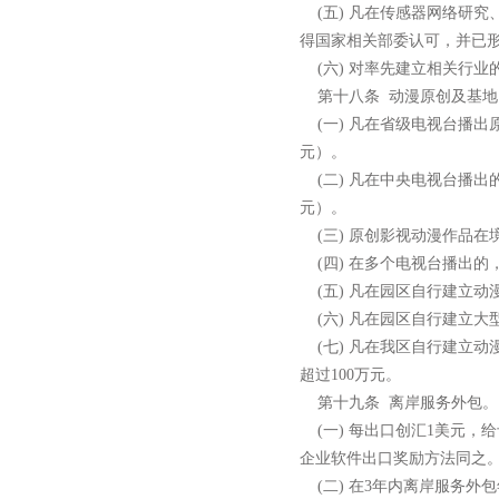
(
五
)
凡在传感器网络研究
得国家相关部委认可，并已
(
六
)
对率先建立相关行业
第十八条
动漫原创及基地
(
一
)
凡在省级电视台播出
元）。
(
二
)
凡在中央电视台播出
元）。
(
三
)
原创影视动漫作品在
(
四
)
在多个电视台播出的
(
五
)
凡在园区自行建立动
(
六
)
凡在园区自行建立大
(
七
)
凡在我区自行建立动
超过
100
万元。
第十九条
离岸服务外包。
(
一
)
每出口创汇
1
美元，给
企业软件出口奖励方法同之
(
二
)
在
3
年内离岸服务外包