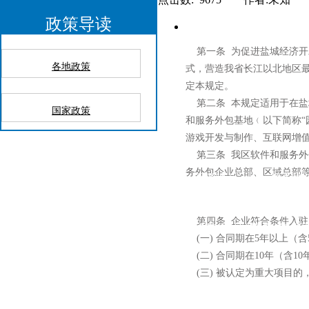
政策导读
第一条
为促进盐城经济开
各地政策
式，营造我省长江以北地区
定本规定。
第二条
本规定适用于在盐
国家政策
和服务外包基地﹙以下简称
“
游戏开发与制作、互联网增
第三条
我区软件和服务外
务外包企业总部、区域总部
读
案例介绍
资料库
招贤纳士
联系我
第四条
企业符合条件入驻
上海嘉定区佳通路中冶祥腾广场3号
ADD：
(
一
)
合同期在
5
年以上（含
(
二
)
合同期在
10
年（含
10
(
三
)
被认定为重大项目的