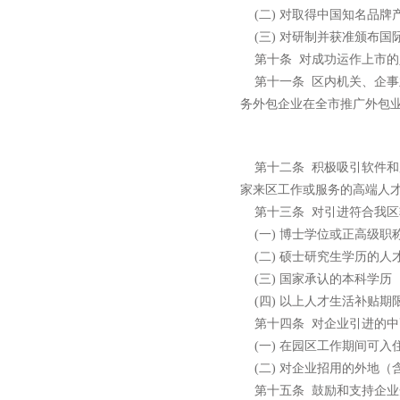
(
二
)
对取得中国知名品牌
(
三
)
对研制并获准颁布国
第十条
对成功运作上市的
第十一条
区内机关、企事
务外包企业在全市推广外包
第十二条
积极吸引软件和
家来区工作或服务的高端人
第十三条
对引进符合我区
(
一
)
博士学位或正高级职
(
二
)
硕士研究生学历的人
(
三
)
国家承认的本科学历
(
四
)
以上人才生活补贴期
第十四条
对企业引进的中
(
一
)
在园区工作期间可入
(
二
)
对企业招用的外地（
第十五条
鼓励和支持企业