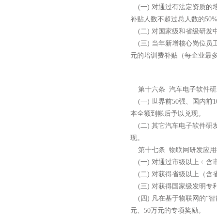
(
一
)
对通过有法定资质的
补贴人数不超过总人数的
50
(
二
)
对国家级和省级研发
(
三
)
当年新增核心岗位员
元的培训费补贴（每企业最
第十六条
汽车电子软件研
(
一
)
世界前
50
强、国内前
1
本全额到帐后予以兑现。
(
二
)
其它汽车电子软件研
现。
第十七条
物联网研发应用
(
一
)
对通过市级以上﹙含
(
二
)
对获得省级以上（含
(
三
)
对获得国家级发明专
(
四
)
凡在基于物联网的
“
智
元、
50
万元的专项奖励。