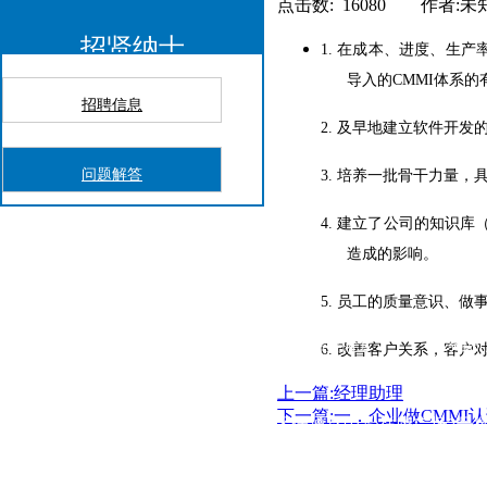
点击数: 16080 作者:未
招贤纳士
1. 在成本、进度、生
导入的CMMI体系的
招聘信息
2. 及早地建立软件开
问题解答
3. 培养一批骨干力量
4. 建立了公司的知识
造成的影响。
5. 员工的质量意识、
读
案例介绍
资料库
招贤纳士
联系我
6. 改善客户关系，客
上一篇:经理助理
下一篇:一．企业做CMMI
上海嘉定区佳通路中冶祥腾广场3号
ADD：