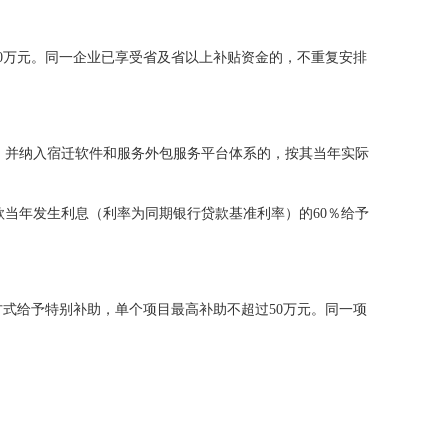
0
万元。同一企业已享受省及省以上补贴资金的，不重复安排
，并纳入宿迁软件和服务外包服务平台体系的，按其当年实际
款当年发生利息（利率为同期银行贷款基准利率）的
60
％给予
方式给予特别补助，单个项目最高补助不超过
50
万元。同一项