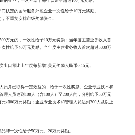
证的企业，一次性给予每个认证不超过
10
万元奖励。
部门认定的国际服务外包企业一次性给予
10
万元奖励。
的，不重复安排市级奖励资金。
500
万元的，一次性给予
10
万元奖励；当年度主营业务收入首
一次性给予
40
万元奖励。当年度主营业务收入首次超过
5000
万
度出口额比上年度每新增
1
美元奖励人民币
0.15
元。
人员并已取得一定效益的，给予一次性奖励。企业专业技术和
管理人员达到
100
人（含
100
人）至
200
人的，分别给予
50
万元
万元和
80
万元奖励；企业专业技术和管理人员达到
300
人及以上
或品牌一次性给予
50
万元、
20
万元奖励。