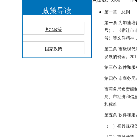
政策导读
第一章 总则
第一条
为加速培
各地政策
号）、《宿迁市
号）等文件精神
第二条
市级现代
国家政策
发展的资金。
201
第三条
软件和服
第四条
市商务局
政策导读
案例介绍
资料库
招贤纳士
市商务局负责编
局、市经济和信
上海嘉定区佳通路中冶祥
ADD：
和标准
第五条
软件和服
（一）初具规模
（二）市场开拓