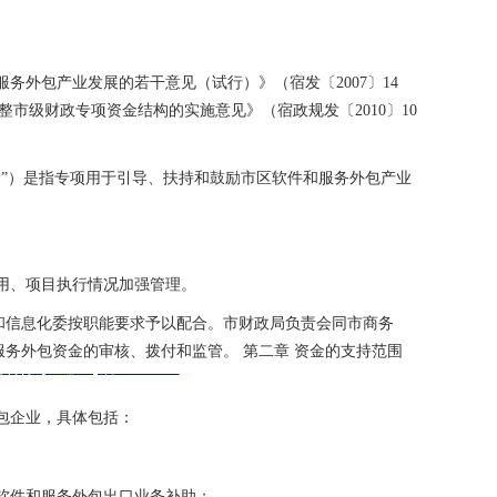
服务外包产业发展的若干意见（试行）》（宿发〔
2007
〕
14
整市级财政专项资金结构的实施意见》（宿政规发〔
2010
〕
10
金
”
）是指专项用于引导、扶持和鼓励市区软件和服务外包产业
。
用、项目执行情况加强管理。
和信息化委按职能要求予以配合。市财政局负责会同市商务
服务外包资金的审核、拨付和监管。
第二章
资金的支持范围
备案号：
沪icp备11012063
包企业，具体包括：
软件和服务外包出口业务补助；