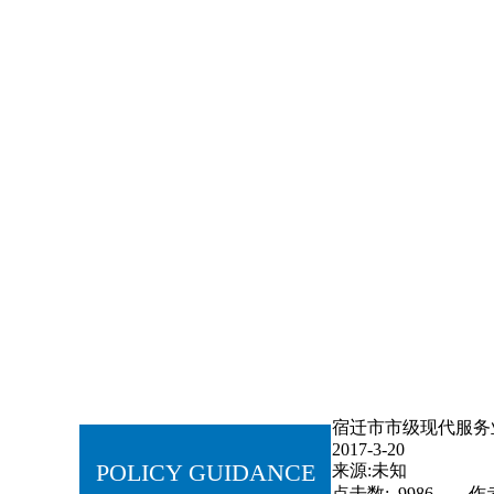
关注客户需求，
快速及时响
应
专注过程改进，提升企业形象
宿迁市市级现代服务业
2017-3-20
POLICY GUIDANCE
来源:未知
点击数: 9986 作