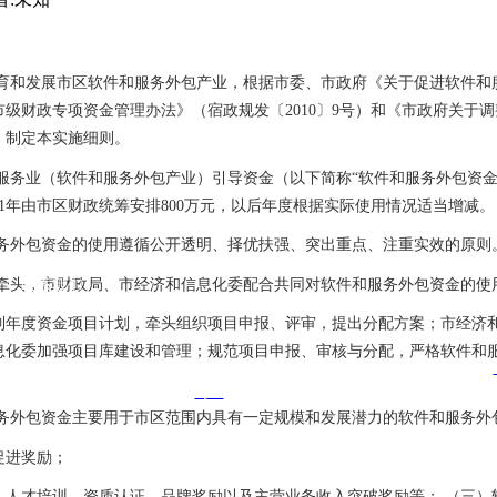
育和发展市区软件和服务外包产业，根据市委、市政府《关于促进软件和
市级财政专项资金管理办法》（宿政规发〔
2010
〕
9
号）和《市政府关于调
，制定本实施细则。
服务业（软件和服务外包产业）引导资金（以下简称
“
软件和服务外包资
1
年由市区财政统筹安排
800
万元，以后年度根据实际使用情况适当增减。
务外包资金的使用遵循公开透明、择优扶强、突出重点、注重实效的原则
牵头，市财政局、市经济和信息化委配合共同对软件和服务外包资金的使
联系我们
制年度资金项目计划，牵头组织项目申报、评审，提出分配方案；市经济
息化委加强项目库建设和管理；规范项目申报、审核与分配，严格软件和
腾广场3号楼8楼
TE
L：
911763476@qq.com
1
8602106809
E-mail：
号-1
务外包资金主要用于市区范围内具有一定规模和发展潜力的软件和服务外
促进奖励；
、人才培训、资质认证、品牌奖励以及主营业务收入突破奖励等；
（三）