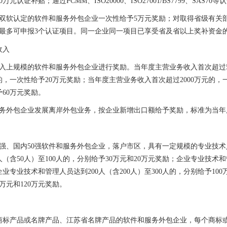
0
万元认证补贴；通过
PCMM
、
ISO20000
、
ISO27001/BS7799
、
SAS70
等认
双软认定的软件和服务外包企业一次性给予
5
万元奖励；对取得省级有关
最多可申报
3
个认证项目。同一企业同一项目已享受省及省以上奖补资金
收入
入上规模的软件和服务外包企业进行奖励。当年度主营业务收入首次超过
的，一次性给予
20
万元奖励；当年度主营业务收入首次超过
2000
万元的，
予
60
万元奖励。
务外包企业发展离岸外包业务，按企业新增出口额给予奖励，标准为当年
强、国内
50
强软件和服务外包企业，落户市区，具有一定规模的专业技术
人（含
50
人）至
100
人的，分别给予
30
万元和
20
万元奖励；企业专业技术和
企业专业技术和管理人员达到
200
人（含
200
人）至
300
人的，分别给予
100
万元和
120
万元奖励。
商标产品或名牌产品、江苏省名牌产品的软件和服务外包企业，每个商标