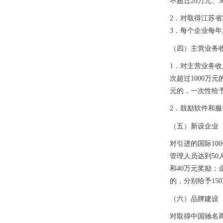
不超过
20
万元、
3
2
．对取得江苏省
3
．每个企业每年
（四）主营业务
1
．对主营业务收
次超过
1000
万元
元的，一次性给
2
．鼓励软件和服
（五）新设企业
对引进的国际
100
管理人员达到
50
和
40
万元奖励；
的，分别给予
150
（六）品牌建设
对取得中国驰名